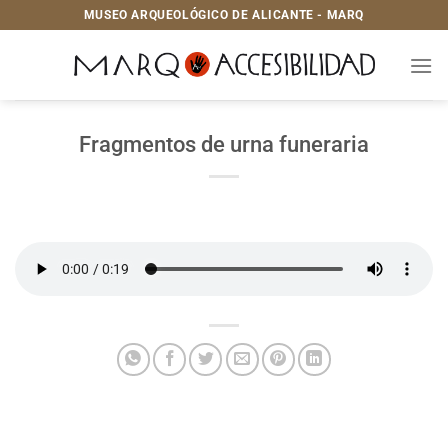
Saltar
MUSEO ARQUEOLÓGICO DE ALICANTE - MARQ
al
contenido
Fragmentos de urna funeraria