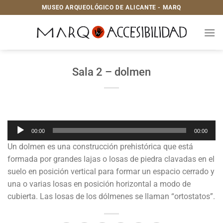
Saltar
MUSEO ARQUEOLÓGICO DE ALICANTE - MARQ
al
contenido
Sala 2 – dolmen
Reproductor
00:00
00:00
de
Un dolmen es una construcción prehistórica que está
audio
formada por grandes lajas o losas de piedra clavadas en el
suelo en posición vertical para formar un espacio cerrado y
una o varias losas en posición horizontal a modo de
cubierta. Las losas de los dólmenes se llaman “ortostatos”.