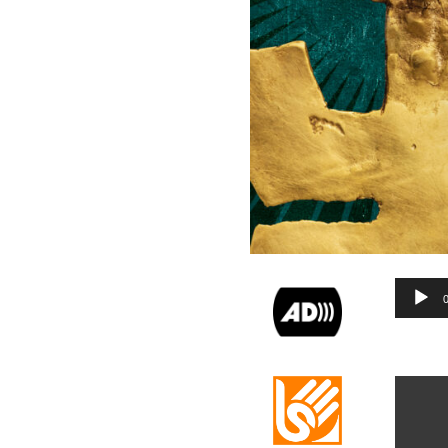
Reprod
de
audio
Reprod
de
vídeo