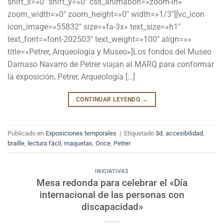
shift_x=»0″ shift_y=»0″ css_animation=»zoom-in»
zoom_width=»0″ zoom_height=»0″ width=»1/3″][vc_icon
icon_image=»55832″ size=»fa-3x» text_size=»h1″
text_font=»font-202503″ text_weight=»100″ align=»»
title=»Petrer, Arqueología y Museo»]Los fondos del Museo
Damaso Navarro de Petrer viajan al MARQ para conformar
la exposición, Petrer, Arqueología […]
CONTINUAR LEYENDO
→
Publicado en
Exposiciones temporales
|
Etiquetado
3d
,
accesibilidad
,
braille
,
lectura fácil
,
maquetas
,
Once
,
Petrer
INICIATIVAS
Mesa redonda para celebrar el «Día
internacional de las personas con
discapacidad»