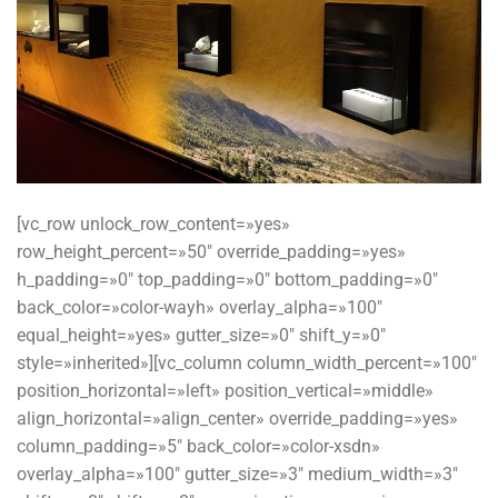
[vc_row unlock_row_content=»yes»
row_height_percent=»50″ override_padding=»yes»
h_padding=»0″ top_padding=»0″ bottom_padding=»0″
back_color=»color-wayh» overlay_alpha=»100″
equal_height=»yes» gutter_size=»0″ shift_y=»0″
style=»inherited»][vc_column column_width_percent=»100″
position_horizontal=»left» position_vertical=»middle»
align_horizontal=»align_center» override_padding=»yes»
column_padding=»5″ back_color=»color-xsdn»
overlay_alpha=»100″ gutter_size=»3″ medium_width=»3″