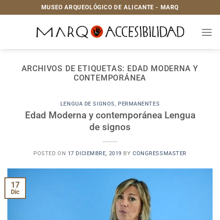
Saltar
MUSEO ARQUEOLÓGICO DE ALICANTE - MARQ
al
contenido
ARCHIVOS DE ETIQUETAS:
EDAD MODERNA Y
CONTEMPORÁNEA
LENGUA DE SIGNOS
,
PERMANENTES
Edad Moderna y contemporánea Lengua
de signos
POSTED ON
17 DICIEMBRE, 2019
BY
CONGRESSMASTER
17
Dic