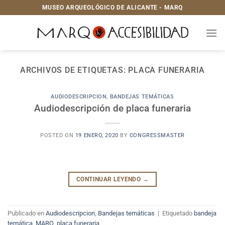
Saltar
MUSEO ARQUEOLÓGICO DE ALICANTE - MARQ
al
contenido
ARCHIVOS DE ETIQUETAS:
PLACA FUNERARIA
AUDIODESCRIPCION
,
BANDEJAS TEMÁTICAS
Audiodescripción de placa funeraria
POSTED ON
19 ENERO, 2020
BY
CONGRESSMASTER
CONTINUAR LEYENDO
→
Publicado en
Audiodescripcion
,
Bandejas temáticas
|
Etiquetado
bandeja
temática
,
MARQ
,
placa funeraria