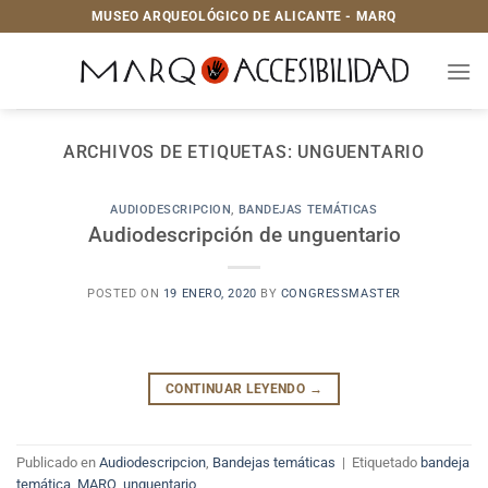
Saltar
MUSEO ARQUEOLÓGICO DE ALICANTE - MARQ
al
contenido
ARCHIVOS DE ETIQUETAS:
UNGUENTARIO
AUDIODESCRIPCION
,
BANDEJAS TEMÁTICAS
Audiodescripción de unguentario
POSTED ON
19 ENERO, 2020
BY
CONGRESSMASTER
CONTINUAR LEYENDO
→
Publicado en
Audiodescripcion
,
Bandejas temáticas
|
Etiquetado
bandeja
temática
,
MARQ
,
unguentario