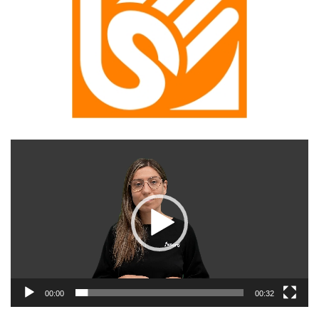
Reproductor
de
vídeo
00:00
00:32