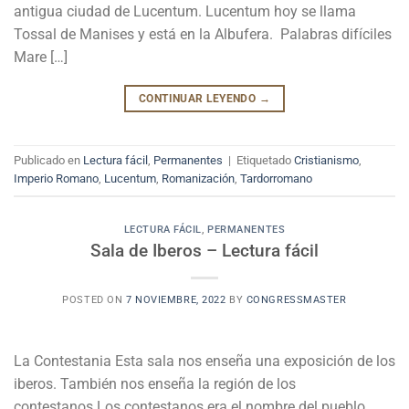
antigua ciudad de Lucentum. Lucentum hoy se llama
Tossal de Manises y está en la Albufera. Palabras difíciles
Mare […]
CONTINUAR LEYENDO
→
Publicado en
Lectura fácil
,
Permanentes
|
Etiquetado
Cristianismo
,
Imperio Romano
,
Lucentum
,
Romanización
,
Tardorromano
LECTURA FÁCIL
,
PERMANENTES
Sala de Iberos – Lectura fácil
POSTED ON
7 NOVIEMBRE, 2022
BY
CONGRESSMASTER
La Contestania Esta sala nos enseña una exposición de los
iberos. También nos enseña la región de los
contestanos.Los contestanos era el nombre del pueblo