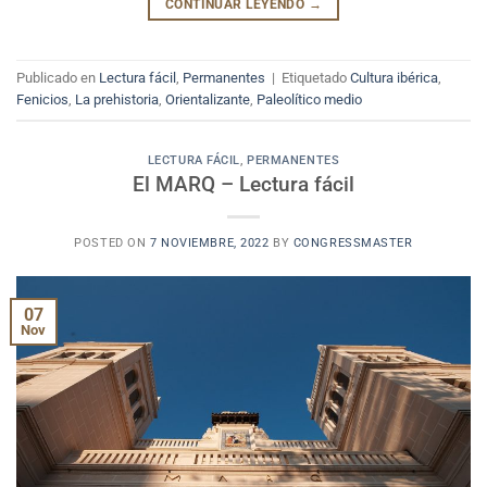
CONTINUAR LEYENDO
→
Publicado en
Lectura fácil
,
Permanentes
|
Etiquetado
Cultura ibérica
,
Fenicios
,
La prehistoria
,
Orientalizante
,
Paleolítico medio
LECTURA FÁCIL
,
PERMANENTES
El MARQ – Lectura fácil
POSTED ON
7 NOVIEMBRE, 2022
BY
CONGRESSMASTER
07
Nov