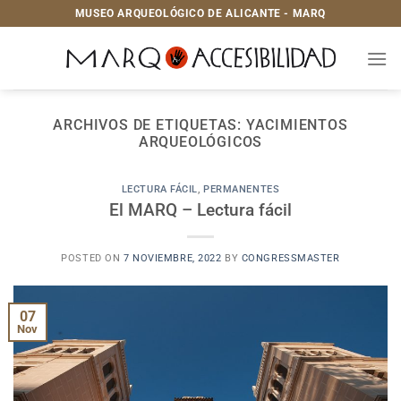
Saltar
MUSEO ARQUEOLÓGICO DE ALICANTE - MARQ
al
contenido
ARCHIVOS DE ETIQUETAS:
YACIMIENTOS
ARQUEOLÓGICOS
LECTURA FÁCIL
,
PERMANENTES
El MARQ – Lectura fácil
POSTED ON
7 NOVIEMBRE, 2022
BY
CONGRESSMASTER
07
Nov